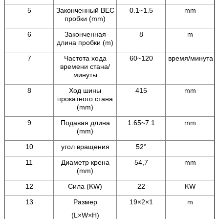
5
Законченный ВЕС
0.1~1.5
mm
пробки (mm)
6
Законченная
8
m
длина пробки (m)
7
Частота хода
60~120
время/минута
времени стана/
минуты
8
Ход шины
415
mm
прокатного стана
(mm)
9
Подавая длина
1.65~7.1
mm
(mm)
10
угол вращения
52°
11
Диаметр крена
54,7
mm
(mm)
12
Сила (KW)
22
KW
13
Размер
19×2×1
m
(L×W×H)