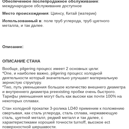
Обеспеченное послепродажное обслуживание
:
международное обслуживание доступное
Место происхождения
: Цзянсу, Китай (материк)
Использованный в
: поле труб углерода, труб цуетного
металла, и так далее.
Описание:
ОПИСАНИЕ СТАНА
Вообще, pilgering процесс имеет 2 основных цели:
*One, и наиболее важно, pilgering процесс холодной
деятельности который значительно улучшает материальную
зернистую структуру.
*Two, путь уменьшения большое количество внешнего диаметра
и внутреннего диаметра preexisting пробки очень быстрого.
Тарифы уменьшения могут быть как высоки как почти 100% на
некоторых сплавах.
Стан холодной прокатки 3-ролика LD40 применим к положению
свертывая, как сталь углерода, сталь сплава, нержавеющую
сталь, цуетной металл, редкий металл и так далее, с
характеристиками хорошей точности turnoff, высокое ect
поверхностной шершавости.